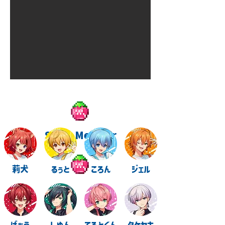
STPR Member
莉犬
るぅと
ころん
ジェル