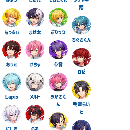
ばぁう
しゆん
てるとくん
タケヤキ
翔
あっきぃ
まぜ太
ぷりっつ
ちぐさくん
あっと
けちゃ
心音
ロゼ
Lapis
メルト
みかさく
ん
明雷らい
と
にしき
らお