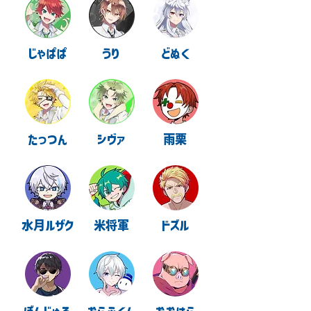
じゃぱぱ
うり
どぬく
たっつん
シヴァ
雨栗
水月ルザク
米将軍
ドズル