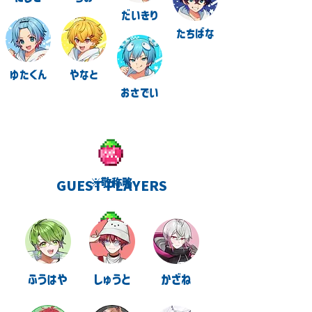
だいきり
たちばな
ゆたくん
やなと
おさでい
※敬称略
GUEST PLAYERS
ふうはや
しゅうと
かざね