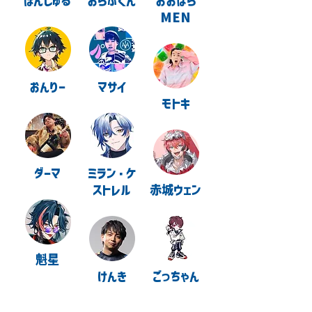
ぼんじゅる
おらふくん
おおはら
MEN
おんりー
マサイ
モトキ
ダーマ
ミラン・ケ
ストレル
赤城ウェン
魁星
けんき
ごっちゃん