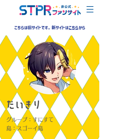
こちらは旧サイトです。新サイトは
こちら
から
だいきり
グループ：すにすて
島：スゴーイ島