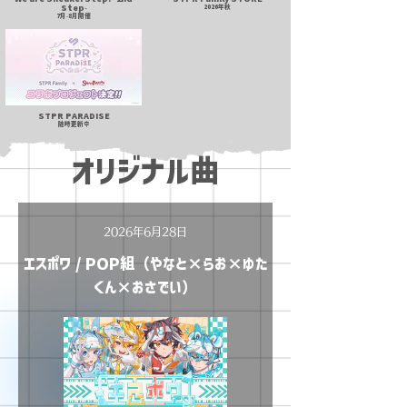
Step-
2026年秋
7月-8月開催
STPR PARADISE
随時更新中
オリジナル曲
2026年6月28日
エスポワ / POP組（やなと×らお×ゆた
くん×おさでい）