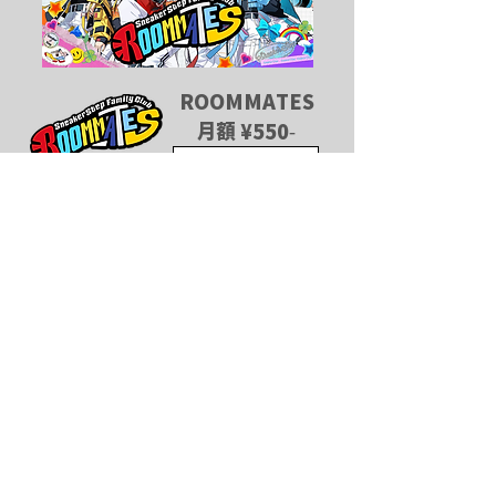
ROOMMATES
​月額 ¥550-
more
グッズ
最新グッズ
StarryStep
すにすて 2ndワンマンLIVE We are
SneakerStep! -2nd Step-