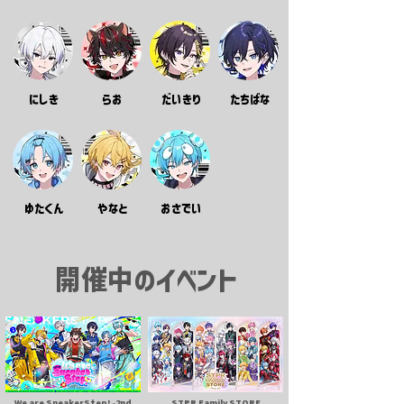
にしき
らお
だいきり
たちばな
ゆたくん
やなと
おさでい
開催中のイベント
We are SneakerStep! -2nd
STPR Family STORE