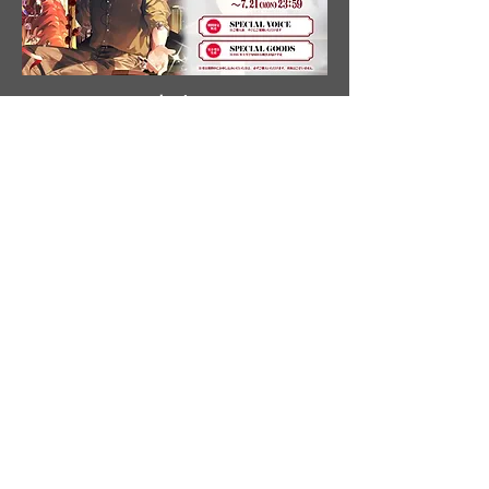
あっと
BIRTHDAY GOODS 2025
more
AtoZ
​月額 ¥500-
more