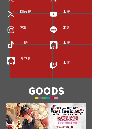
@_AtToKun
@AtToKun_info
隠れ垢
本垢
@atto_desuga
@AtToKun
​本垢
本垢
@_attokun
@attokun_amptak
本垢
本垢
@_attokun
@c:uuunknown252
5
サブ垢
本垢
@c:AtToKun
@attokun_
GOODS