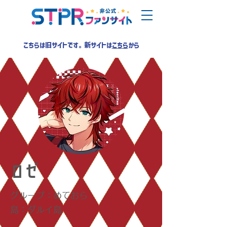
こちらは旧サイトです。新サイトは
こちら
から
ロゼ
グループ：めておら
島：ダルイ島