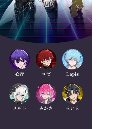
心音
​ロゼ
Lapis
​メルト
みかさ
らいと