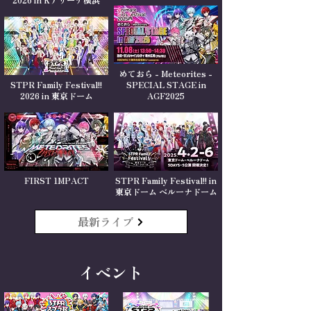
2026 in Kアリーナ横浜
めておら - Meteorites -
STPR Family Festival!!
SPECIAL STAGE in
2026 in 東京ドーム
AGF2025
FIRST 1MPACT
STPR Family Festival!! in
東京ドーム ベルーナドーム
最新ライブ
イベント