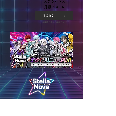
ステラハウス
​月額 ￥490-
more
​※外部サイトに接続します
Stella Nova
​月額 ￥660-