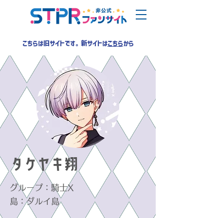
こちらは旧サイトです。新サイトは
こちら
から
タケヤキ翔
グループ：騎士X
島：ダルイ島