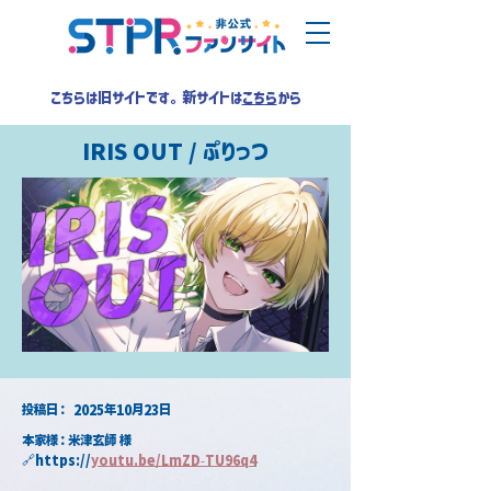
こちらは旧サイトです。新サイトは
こちら
から
IRIS OUT / ぷりっつ
​投稿日：
2025年10月23日
本家様：米津玄師 様
🔗https://
youtu.be/LmZD-TU96q4