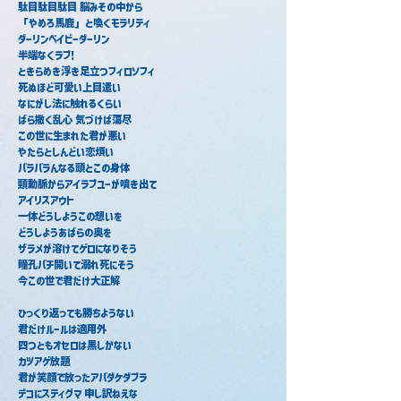
駄目駄目駄目 脳みその中から
「やめろ馬鹿」と喚くモラリティ
ダーリンベイビーダーリン
半端なくラブ!
ときらめき浮き足立つフィロソフィ
死ぬほど可愛い上目遣い
なにがし法に触れるくらい
ばら撒く乱心 気づけば蕩尽
この世に生まれた君が悪い
やたらとしんどい恋煩い
バラバラんなる頭とこの身体
頸動脈からアイラブユーが噴き出て
アイリスアウト
一体どうしようこの想いを
どうしようあばらの奥を
ザラメが溶けてゲロになりそう
瞳孔バチ開いて溺れ死にそう
今この世で君だけ大正解
ひっくり返っても勝ちようない
君だけルールは適用外
四つともオセロは黒しかない
カツアゲ放題
君が笑顔で放ったアバダケダブラ
デコにスティグマ 申し訳ねえな