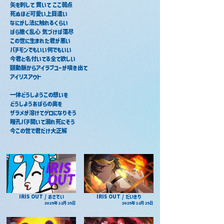
矢を刺して 貫いて ここ弱点
死ぬほど可愛い上目遣い
なにがし法に触れるくらい
ばら撒く乱心 気づけば蕩尽
この世に生まれた君が悪い
パチモンでもいい何でもいい
今君と名付いてる全て欲しい
頸動脈からアイラブユーが噴き出て
アイリスアウト
一体どうしようこの想いを
どうしようあばらの奥を
ザラメが溶けてゲロになりそう
瞳孔バチ開いて溺れ死にそう
今この世で君だけ大正解
IRIS OUT / おさでい
IRIS OUT / だいきり
2025年12月25日
2025年12月25日