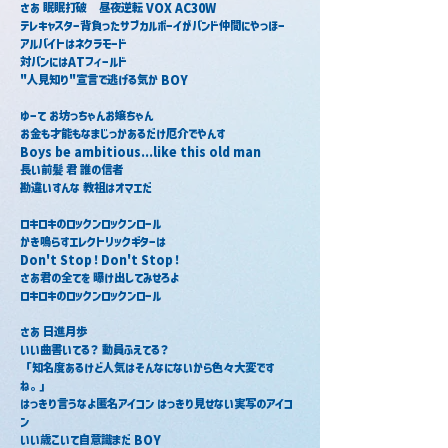
さあ 眠眠打破　昼夜逆転 VOX AC30W
テレキャスター背負ったサブカルボーイがバンド仲間にやっほー
アルバイトはネクラモード
対バンにはATフィールド
"人見知り"宣言で逃げる気か BOY
ゆーて お坊っちゃんお嬢ちゃん
お金も才能もなまじっかあるだけ厄介でやんす
Boys be ambitious...like this old man
長い前髪 君 誰の信者
勘違いすんな 教祖はオマエだ
ロキロキのロックンロックンロール
かき鳴らすエレクトリックギターは
Don't Stop！Don't Stop！
さあ君の全てを 曝け出してみせろよ
ロキロキのロックンロックンロール
さあ 日進月歩
いい曲書いてる？ 動員ふえてる？
「知名度あるけど人気はそんなにないから色々大変です
ね。」
はっきり言うなよ匿名アイコン はっきり見せない実写のアイコ
ン
いい歳こいて自意識まだ BOY