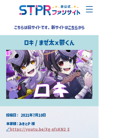
こちらは旧サイトです。新サイトは
こちら
から
ロキ / まぜ太ｘ鬱くん
​投稿日：
2021年7月10日
本家様：みきとP 様
🔗
https://youtu.be/Xg-qfsKN2_E