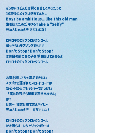
ぶっちゃけどんだけ賢くあざとくやったって
10年後にメイクは落ちてんだよ
Boys be ambitious...like this old man
生き抜くためだ キメろTake a "Selfy"
死ぬんじゃねえぞ お互いにな！
ロキロキのロックンロックンロール
薄っぺらいラブソングでもいい
Don't Stop！Don't Stop！
さあ目の前のあの子を 撃ち抜いてみせろよ
ロキロキのロックンロックンロール
お茶を濁してちゃ満足できない
スタジオに運ばれたスロートコートは
安心不安心 プレッシャーでいっぱい
「実は昨夜から風邪で声が出ません」
は？
はあ… 寝言は寝て言えベイビー
死ぬんじゃねえぞ　お互いにな！
ロキロキのロックンロックンロール
かき鳴らすエレクトリックギターは
Don't Stop！Don't Stop！