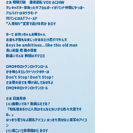
さあ 眠眠打破　昼夜逆転 VOX AC30W
テレキャスター背負ったサブカルボーイがバンド仲間にやっほー
アルバイトはネクラモード
対バンにはATフィールド
"人見知り"宣言で逃げる気か BOY
ゆーて お坊っちゃんお嬢ちゃん
お金も才能もなまじっかあるだけ厄介でやんす
Boys be ambitious...like this old man
長い前髪 君 誰の信者
勘違いすんな 教祖はオマエだ
ロキロキのロックンロックンロール
かき鳴らすエレクトリックギターは
Don't Stop！Don't Stop！
さあ君の全てを 曝け出してみせろよ
ロキロキのロックンロックンロール
さあ 日進月歩
いい曲書いてる？ 動員ふえてる？
「知名度あるけど人気はそんなにないから色々大変です
ね。」
はっきり言うなよ匿名アイコン はっきり見せない実写のアイコ
ン
いい歳こいて自意識まだ BOY