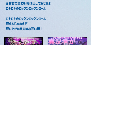
さあ君の全てを 曝け出してみせろよ
ロキロキのロックンロックンロール
ロキロキのロックンロックンロール
死ぬんじゃねえぞ
死にたかねえのはお互い様！
ロキ / 騎士X - Knight X -
ロキ / さとみ
2026年3月21日
2018年3月26日
ロキ / まぜ太ｘ鬱くん
ロキ / ころん
2021年7月10日
2018年3月29日