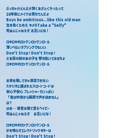
ぶっちゃけどんだけ賢くあざとくやったって
10年後にメイクは落ちてんだよ
Boys be ambitious...like this old man
生き抜くためだ キメろTake a "Selfy"
死ぬんじゃねえぞ お互いにな！
ロキロキのロックンロックンロール
薄っぺらいラブソングでもいい
Don't Stop！Don't Stop！
さあ目の前のあの子を 撃ち抜いてみせろよ
ロキロキのロックンロックンロール
お茶を濁してちゃ満足できない
スタジオに運ばれたスロートコートは
安心不安心 プレッシャーでいっぱい
「実は昨夜から風邪で声が出ません」
は？
はあ… 寝言は寝て言えベイビー
死ぬんじゃねえぞ　お互いにな！
ロキロキのロックンロックンロール
かき鳴らすエレクトリックギターは
Don't Stop！Don't Stop！