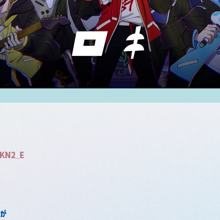
sKN2_E
イが