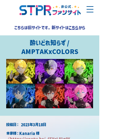
こちらは旧サイトです。新サイトは
こちら
から
酔いどれ知らず /
AMPTAKxCOLORS
​投稿日：
2023年3月18日
本家様：Kanaria 様
🔗
https://youtu.be/_6EYxL81g0Y