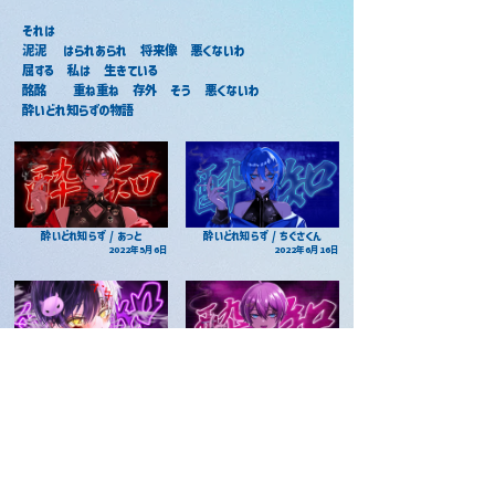
それは
泥泥 　はられあられ　将来像　悪くないわ
屈する　私は　生きている
酩酩　　重ね重ね　存外　そう　悪くないわ
酔いどれ知らずの物語
酔いどれ知らず / あっと
酔いどれ知らず / ちぐさくん
2022年5月6日
2022年6月16日
酔いどれ知らず / まぜ太
酔いどれ知らず / けちゃ
2022年6月11日
2022年5月16日