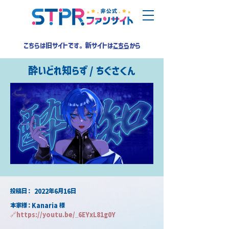
こちらは旧サイトです。新サイトは
こちら
から
酔いどれ知らず / ちぐさくん
​投稿日：
2022年6月16日
本家様：Kanaria 様
🔗
https://youtu.be/_6EYxL81g0Y