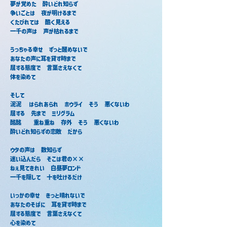
夢が覚めた　酔いどれ知らず
争いごとは　夜が明けるまで
くたびれては　酷く見える
一千の声は　声が枯れるまで
うっちゃる幸せ　ずっと醒めないで
あなたの声に耳を貸す時まで
屈する態度で　言葉さえなくて
体を染めて
そして
泥泥 　はられあられ　ホウライ　そう　悪くないわ
屈する　先まで　ミリグラム
酩酩　　重ね重ね　存外　そう　悪くないわ
酔いどれ知らずの恋敵　だから
ウタの声は　数知らず
迷い込んだら　そこは君の××
ねぇ見てきれい　白昼夢ロンド
一千を隠して　十を吐けるだけ
いっかの幸せ　きっと晴れないで
あなたのそばに　耳を貸す時まで
屈する態度で　言葉さえなくて
心を染めて