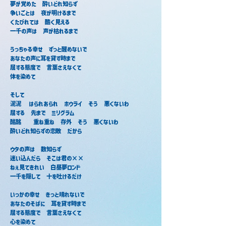
夢が覚めた　酔いどれ知らず
争いごとは　夜が明けるまで
くたびれては　酷く見える
一千の声は　声が枯れるまで
うっちゃる幸せ　ずっと醒めないで
あなたの声に耳を貸す時まで
屈する態度で　言葉さえなくて
体を染めて
そして
泥泥 　はられあられ　ホウライ　そう　悪くないわ
屈する　先まで　ミリグラム
酩酩　　重ね重ね　存外　そう　悪くないわ
酔いどれ知らずの恋敵　だから
ウタの声は　数知らず
迷い込んだら　そこは君の××
ねぇ見てきれい　白昼夢ロンド
一千を隠して　十を吐けるだけ
いっかの幸せ　きっと晴れないで
あなたのそばに　耳を貸す時まで
屈する態度で　言葉さえなくて
心を染めて