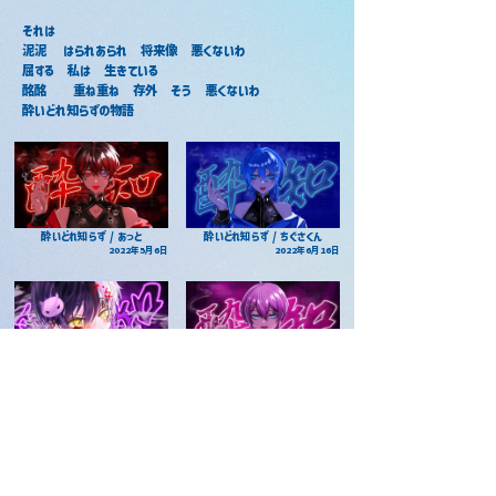
それは
泥泥 　はられあられ　将来像　悪くないわ
屈する　私は　生きている
酩酩　　重ね重ね　存外　そう　悪くないわ
酔いどれ知らずの物語
酔いどれ知らず / あっと
酔いどれ知らず / ちぐさくん
2022年5月6日
2022年6月16日
酔いどれ知らず / まぜ太
酔いどれ知らず / けちゃ
2022年6月11日
2022年5月16日