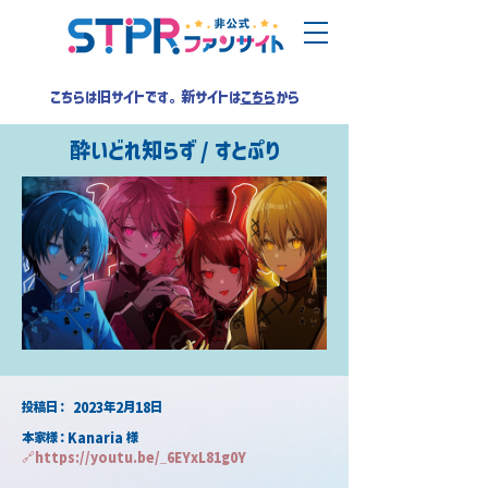
こちらは旧サイトです。新サイトは
こちら
から
酔いどれ知らず / すとぷり
​投稿日：
2023年2月18日
本家様：Kanaria 様
🔗
https://youtu.be/_6EYxL81g0Y