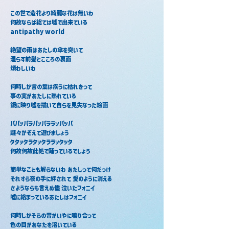
この世で造花より綺麗な花は無いわ
何故ならば総ては嘘で出来ている
antipathy world
絶望の雨はあたしの傘を突いて
湿らす前髪とこころの裏面
煩わしいわ
何時しか言の葉は疾うに枯れきって
事の実があたしに熟れている
鏡に映り嘘を描いて自らを見失なった絵画
パパッパラパッパララッパッパ
謎々かぞえて遊びましょう
タタッタラタッタララッタッタ
何故何故此処で踊っているでしょう
簡単なことも解らないわ あたしって何だっけ
それすら夜の手に絆されて 愛のように消える
さようならも言えぬ儘 泣いたフォニイ
嘘に絡まっているあたしはフォニイ
何時しかそらの音がいやに鳴り合って
色の目があなたを溶いている