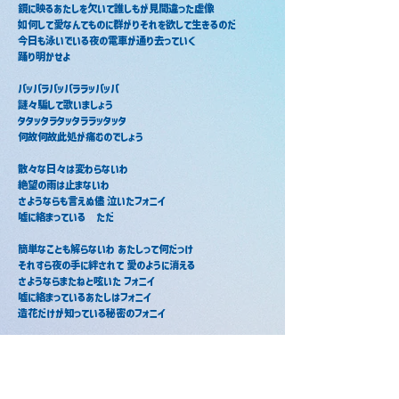
鏡に映るあたしを欠いて誰しもが見間違った虚像
如何して愛なんてものに群がりそれを欲して生きるのだ
今日も泳いでいる夜の電車が通り去っていく
踊り明かせよ
パッパラパッパララッパッパ
謎々騙して歌いましょう
タタッタラタッタララッタッタ
何故何故此処が痛むのでしょう
散々な日々は変わらないわ
絶望の雨は止まないわ
さようならも言えぬ儘 泣いたフォニイ
嘘に絡まっている　ただ
簡単なことも解らないわ あたしって何だっけ
それすら夜の手に絆されて 愛のように消える
さようならまたねと呟いた フォニイ
嘘に絡まっているあたしはフォニイ
造花だけが知っている秘密のフォニイ