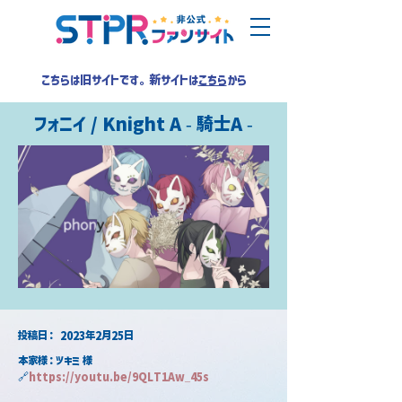
こちらは旧サイトです。新サイトは
こちら
から
フォニイ / Knight A - 騎士A -
​投稿日：
2023年2月25日
本家様：ツキミ 様
🔗
https://youtu.be/9QLT1Aw_45s