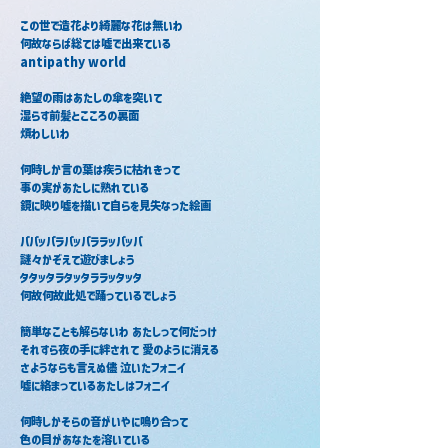
この世で造花より綺麗な花は無いわ
何故ならば総ては嘘で出来ている
antipathy world
絶望の雨はあたしの傘を突いて
湿らす前髪とこころの裏面
煩わしいわ
何時しか言の葉は疾うに枯れきって
事の実があたしに熟れている
鏡に映り嘘を描いて自らを見失なった絵画
パパッパラパッパララッパッパ
謎々かぞえて遊びましょう
タタッタラタッタララッタッタ
何故何故此処で踊っているでしょう
簡単なことも解らないわ あたしって何だっけ
それすら夜の手に絆されて 愛のように消える
さようならも言えぬ儘 泣いたフォニイ
嘘に絡まっているあたしはフォニイ
何時しかそらの音がいやに鳴り合って
色の目があなたを溶いている