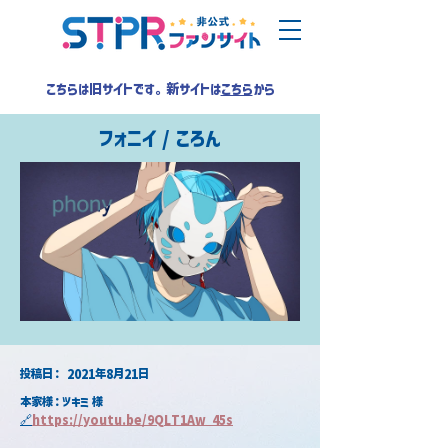
こちらは旧サイトです。新サイトは
こちら
から
フォニイ / ころん
​投稿日：
2021年8月21日
本家様：ツキミ 様
🔗
https://youtu.be/9QLT1Aw_45s