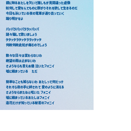
鏡に映るあたしを欠いて誰しもが見間違った虚像
如何して愛なんてものに群がりそれを欲して生きるのだ
今日も泳いでいる夜の電車が通り去っていく
踊り明かせよ
パッパラパッパララッパッパ
謎々騙して歌いましょう
タタッタラタッタララッタッタ
何故何故此処が痛むのでしょう
散々な日々は変わらないわ
絶望の雨は止まないわ
さようならも言えぬ儘 泣いたフォニイ
嘘に絡まっている　ただ
簡単なことも解らないわ あたしって何だっけ
それすら夜の手に絆されて 愛のように消える
さようならまたねと呟いた フォニイ
嘘に絡まっているあたしはフォニイ
造花だけが知っている秘密のフォニイ