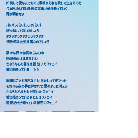
如何して愛なんてものに群がりそれを欲して生きるのだ
今日も泳いでいる夜の電車が通り去っていく 
踊り明かせよ
パッパラパッパララッパッパ
謎々騙して歌いましょう
タタッタラタッタララッタッタ
何故何故此処が痛むのでしょう
散々な日々は変わらないわ
絶望の雨は止まないわ
さようならも言えぬ儘 泣いたフォニイ 
嘘に絡まっている　ただ
簡単なことも解らないわ あたしって何だっけ
それすら夜の手に絆されて 愛のように消える
さようならまたねと呟いた フォニイ 
嘘に絡まっているあたしはフォニイ
造花だけが知っている秘密のフォニイ
フォニィ / まぜ太
フォニイ / ころん