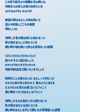
この世で造花より綺麗な花は無いわ
何故ならば総ては嘘で出来ている
antipathy world
絶望の雨はあたしの傘を突いて
湿らす前髪とこころの裏面
煩わしいわ
何時しか言の葉は疾うに枯れきって
事の実があたしに熟れている
鏡に映り嘘を描いて自らを見失なった絵画
パパッパラパッパララッパッパ
謎々かぞえて遊びましょう
タタッタラタッタララッタッタ
何故何故此処で踊っているでしょう
簡単なことも解らないわ あたしって何だっけ
それすら夜の手に絆されて 愛のように消える
さようならも言えぬ儘 泣いたフォニイ 
嘘に絡まっているあたしはフォニイ
何時しかそらの音がいやに鳴り合って
色の目があなたを溶いている
鏡に映るあたしを欠いて誰しもが見間違った虚像