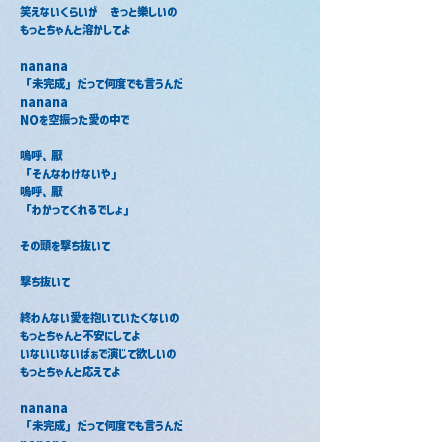
笑えないくらいが　きっと樂しいの　
もっとちゃんと溶かしてよ
nanana
「未完成」だって何度でも言うんだ
nanana
NOを空振った愛の中で
嗚呼、厭
「そんなわけないや」
嗚呼、厭
「わかってくれるでしょ」
その頭を撃ち抜いて
撃ち抜いて
終わんない愛を抱いていたくないの
もっとちゃんと不安にしてよ
いないいないばぁで演じて欲しいの
もっとちゃんと応えてよ
nanana
「未完成」だって何度でも言うんだ
nanana