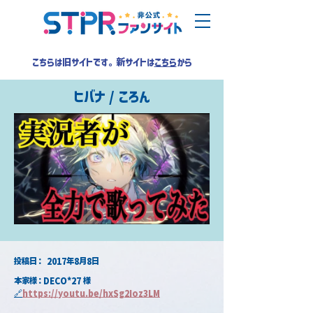
こちらは旧サイトです。新サイトは
こちら
から
ヒバナ / ころん
​投稿日：
2017年8月8日
本家様：DECO*27 様
🔗
https://youtu.be/hxSg2Ioz3LM