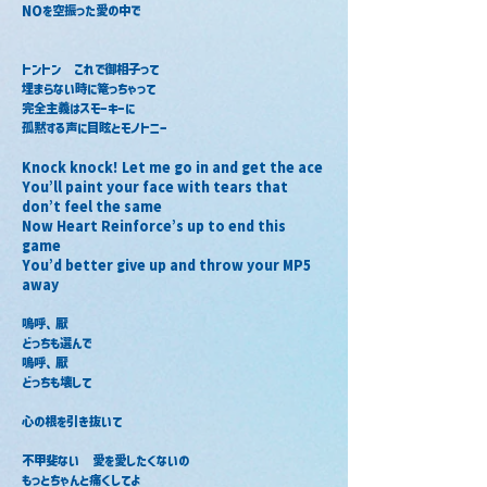
NOを空振った愛の中で
トントン　これで御相子って
埋まらない時に篭っちゃって
完全主義はスモーキーに
孤黙する声に目眩とモノトニー
Knock knock! Let me go in and get the ace
You’ll paint your face with tears that 
don’t feel the same
Now Heart Reinforce’s up to end this 
game
You’d better give up and throw your MP5 
away
嗚呼、厭
どっちも選んで
嗚呼、厭
どっちも壊して
心の根を引き抜いて
不甲斐ない　愛を愛したくないの
もっとちゃんと痛くしてよ