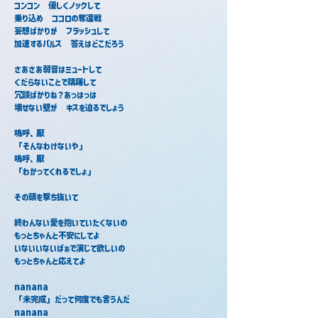
コンコン　優しくノックして
乗り込め　ココロの奪還戦
妄想ばかりが　フラッシュして
加速するパルス　答えはどこだろう
さあさあ弱音はミュートして
くだらないことで躊躇して
冗談ばかりね？あっはっは
壊せない壁が　キスを迫るでしょう
嗚呼、厭
「そんなわけないや」
嗚呼、厭
「わかってくれるでしょ」
その頭を撃ち抜いて
終わんない愛を抱いていたくないの
もっとちゃんと不安にしてよ
いないいないばぁで演じて欲しいの
もっとちゃんと応えてよ
nanana
「未完成」だって何度でも言うんだ
nanana