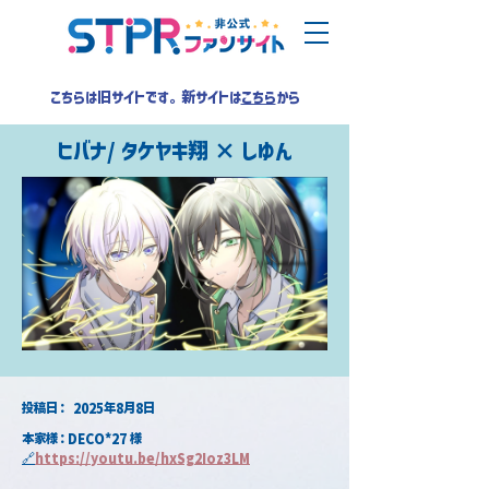
こちらは旧サイトです。新サイトは
こちら
から
ヒバナ/ タケヤキ翔 × しゆん
​投稿日：
2025年8月8日
本家様：DECO*27 様
🔗
https://youtu.be/hxSg2Ioz3LM