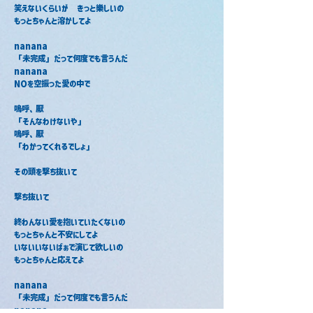
笑えないくらいが　きっと樂しいの　
もっとちゃんと溶かしてよ
nanana
「未完成」だって何度でも言うんだ
nanana
NOを空振った愛の中で
嗚呼、厭
「そんなわけないや」
嗚呼、厭
「わかってくれるでしょ」
その頭を撃ち抜いて
撃ち抜いて
終わんない愛を抱いていたくないの
もっとちゃんと不安にしてよ
いないいないばぁで演じて欲しいの
もっとちゃんと応えてよ
nanana
「未完成」だって何度でも言うんだ
nanana