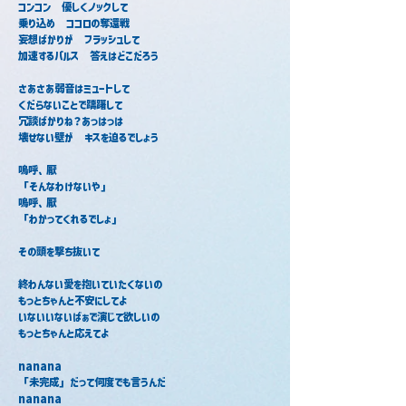
コンコン　優しくノックして
乗り込め　ココロの奪還戦
妄想ばかりが　フラッシュして
加速するパルス　答えはどこだろう
さあさあ弱音はミュートして
くだらないことで躊躇して
冗談ばかりね？あっはっは
壊せない壁が　キスを迫るでしょう
嗚呼、厭
「そんなわけないや」
嗚呼、厭
「わかってくれるでしょ」
その頭を撃ち抜いて
終わんない愛を抱いていたくないの
もっとちゃんと不安にしてよ
いないいないばぁで演じて欲しいの
もっとちゃんと応えてよ
nanana
「未完成」だって何度でも言うんだ
nanana