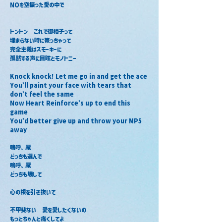
NOを空振った愛の中で
トントン　これで御相子って
埋まらない時に篭っちゃって
完全主義はスモーキーに
孤黙する声に目眩とモノトニー
Knock knock! Let me go in and get the ace
You’ll paint your face with tears that 
don’t feel the same
Now Heart Reinforce’s up to end this 
game
You’d better give up and throw your MP5 
away
嗚呼、厭
どっちも選んで
嗚呼、厭
どっちも壊して
心の根を引き抜いて
不甲斐ない　愛を愛したくないの
もっとちゃんと痛くしてよ