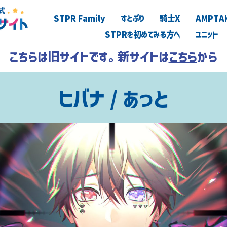
STPR Family
すとぷり
騎士X
AMPTA
STPRを初めてみる方へ
ユニット
こちらは旧サイトです。新サイトは
こちら
から
ヒバナ / あっと