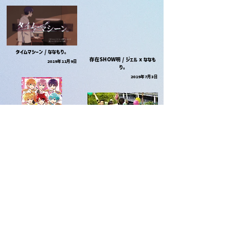
タイムマシーン / ななもり。
存在SHOW明 / ジェル x ななも
2019年11月9日
り。
2019年7月3日
キングオブ受動態 / 大人組
2019年7月3日
ごめん。正直めっちゃ好き。/ ななも
り。
2019年6月23日
非リアドリーム妄想中! / ジェルxな
なもり。
2019年3月27日