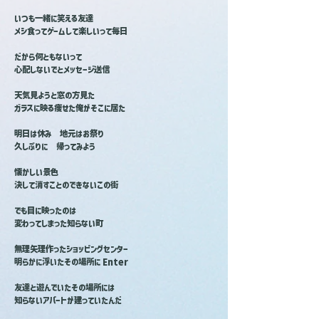
いつも一緒に笑える友達
メシ食ってゲームして楽しいって毎日
だから何ともないって
心配しないでとメッセージ送信
天気見ようと窓の方見た
ガラスに映る痩せた俺がそこに居た
明日は休み　地元はお祭り
久しぶりに　帰ってみよう
懐かしい景色
決して消すことのできないこの街
でも目に映ったのは
変わってしまった知らない町
無理矢理作ったショッピングセンター
明らかに浮いたその場所に Enter
友達と遊んでいたその場所には
知らないアパートが建っていたんだ