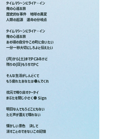
タイムマシーンにライド・イン
俺の心巡る旅
歴史的な事件　地球の異変
人類の起源　運命の分岐点
タイムマシーンにライド・イン
俺の心巡る旅
あの頃の自分やこの町に会いたい
一分一秒大切にしろよと伝えたい
(月)から(土)までPCみるけど
残りの(日)もうちでPC
そんな生活がしんどくて
もう疲れたあなたは●んでくれ
枕元で鳴り出すケータイ
まぶたを閉じ小さく● Sign
明日なんてもうどこにもない
ただ声が震えて喋れない
懐かしい景色　決して
消すことのできないこの記憶