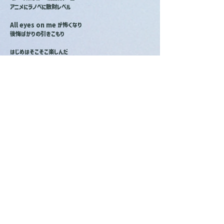
アニメにラノベに散財レベル
All eyes on me が怖くなり
後悔ばかりの引きこもり
はじめはそこそこ楽しんだ
次第にコソコソ、コンビニ深夜
懐かしい景色　決して　消す
ことのできない　あのdays
記憶の向こうにいるマイセルフ
ケツを叩いてくれよハリセン
くやしさ噛み締め深夜の徘徊
偶然地元のfriendに再会
言葉に詰まった俺を見てお前は
ラーメンでも食おうと誘ってくれた
タイムマシーンにライド・イン
俺の地元巡る旅
歴史的な事件　地球の異変
人類の起源　そんなんぜんぶ関係ねえ