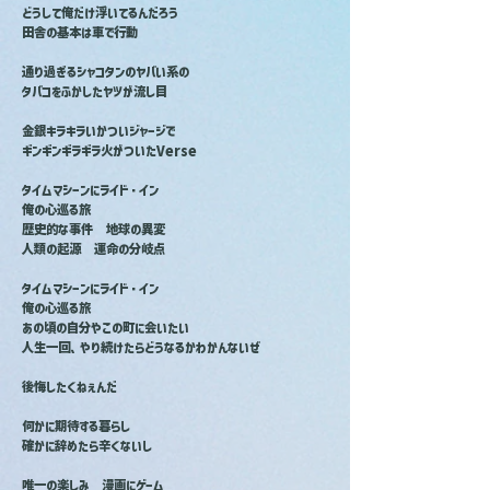
どうして俺だけ浮いてるんだろう
田舎の基本は車で行動
通り過ぎるシャコタンのヤバい系の
タバコをふかしたヤツが流し目
金銀キラキラいかついジャージで
ギンギンギラギラ火がついたVerse
タイムマシーンにライド・イン
俺の心巡る旅
歴史的な事件　地球の異変
人類の起源　運命の分岐点
タイムマシーンにライド・イン
俺の心巡る旅
あの頃の自分やこの町に会いたい
人生一回、やり続けたらどうなるかわかんないぜ
後悔したくねぇんだ
何かに期待する暮らし
確かに辞めたら辛くないし
唯一の楽しみ　漫画にゲーム