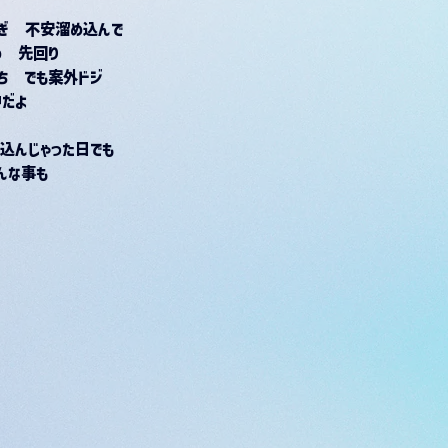
ぎ　不安溜め込んで
め　先回り
ち　でも案外ドジ
だよ
込んじゃった日でも
んな事も