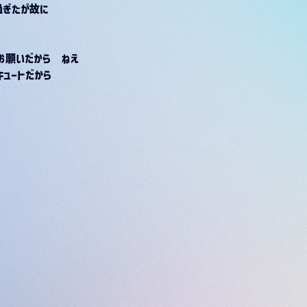
過ぎたが故に
お願いだから　ねえ
ュートだから