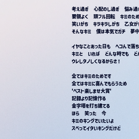
考え過ぎ　心配のし過ぎ　悩み過
要領よく　頭フル回転　キミのた
笑いがち　キラキラしがち　乙女が
そんなキミ　僕は本気でガチ　夢中
イヤなことあった日も　ヘコんで落ち
キミと　いれば　どんな時でも　ど
ウレしタノしくなるからさ！
全てはキミのためです
全てはキミに喜んでもらうため
'ベスト楽しませ大賞'
記録より記憶作る
金字塔を打ち建てる
ほら　笑った　今
キミのキングでいたいよ
スベってイタいキングだけど