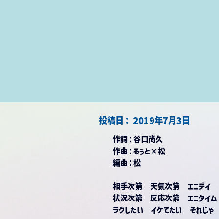
​投稿日：
2019年7月3日
作詞：
谷口尚久
作曲：
るぅと×松
編曲：
松
相手次第　天気次第　エニデイ
状況次第　反応次第　エニタイム
ラクしたい　イケてたい　それじゃ