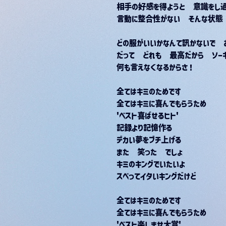
相手の好感を得ようと　意識をし
言動に整合性がない　そんな状態
どの服がいいかなんて訊かないで　
だって　どれも　最高だから　ソーキ
何も言えなくなるからさ！
全てはキミのためです
全てはキミに喜んでもらうため
'ベスト喜ばせるヒト'
記録より記憶作る
デカい夢をブチ上げる
また　笑った　でしょ
キミのキングでいたいよ
スベってイタいキングだけど
全てはキミのためです
全てはキミに喜んでもらうため
'ベスト楽しませ大賞'