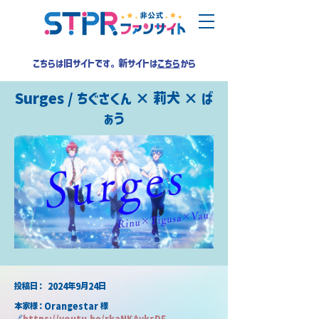
こちらは旧サイトです。新サイトは
こちら
から
Surges / ちぐさくん × 莉犬 × ば
ぁう
​投稿日：
2024年9月24日
本家様：Orangestar 様
🔗
https://
youtu.be/rkaNKAvksDE