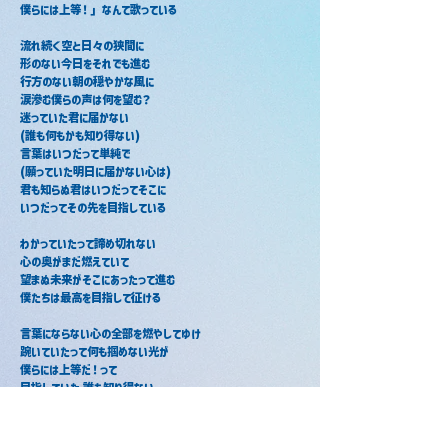
僕らには上等！」なんて歌っている
流れ続く空と日々の狭間に
形のない今日をそれでも進む
行方のない朝の穏やかな風に
涙滲む僕らの声は何を望む？
迷っていた君に届かない
(誰も何もかも知り得ない)
言葉はいつだって単純で
(願っていた明日に届かない心は)
君も知らぬ君はいつだってそこに
いつだってその先を目指している
わかっていたって諦め切れない
心の奥がまだ燃えていて
望まぬ未来がそこにあったって進む
僕たちは最高を目指して征ける
言葉にならない心の全部を燃やしてゆけ
踠いていたって何も掴めない光が
僕らには上等だ！って
目指していた 誰も知り得ない
夜明けを僕たちは越えてゆけ
描いた未来のその先の空を貫く
僕たちの"最高"を目指して征け