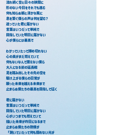
流れ続く空と日々の狭間に
形のない今日をそれでも進む
何も知らぬ朝と清かな風に
息を繋ぐ僕らの声は何を望む？
迷っていた君に届かない
言葉はいつだって単純で
目指していた明日に届かない
心が僕らには最高で
わかっていたって諦め切れない
心の奥がまだ燃えていて
何もないなんて謂えない僕ら
大人になる前の延長戦
足を踏み出したその先の空を
駆け上がる僕らの日常が
願った未来を越える未来まで
止まらぬ僕たちの最高を目指して征く
君に届かない
言葉はいつだって単純で
目指していた明日に届かない
心がいつまでも燃えていて
描いた未来が昨日になるまで
止まらぬ僕たちの熱情が
「踠いていたって何も掴めない光が