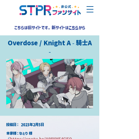
こちらは旧サイトです。新サイトは
こちら
から
Overdose / Knight A - 騎士A
-
​投稿日：
2023年2月5日
本家様：なとり 様
🔗
https://youtu.be/H08YWE4CIFQ