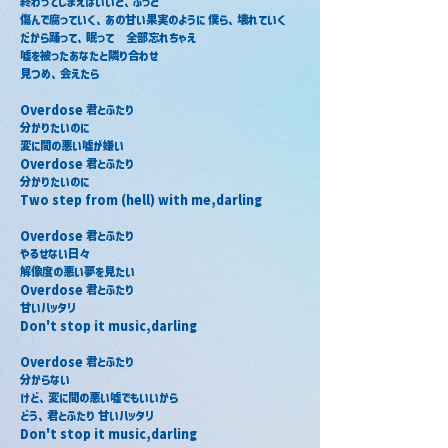
終わってしまえばいいと、ふっと
傷んで腐っていく、あの甘い果実のように 僕ら、壊れていく
だから踊って、眠って　全部忘れちゃえ
嘘を被ったあなたと隣り合わせ
見つめ、会えたら
Overdose 君とふたり
分かりたいのに
変に間の悪い嘘が嫌い
Overdose 君とふたり
分かりたいのに
Two step from (hell) with me,darling
Overdose 君とふたり
やるせない日々
解像度の悪い夢を見たい
Overdose 君とふたり
甘いハッタリ
Don't stop it music,darling
Overdose 君とふたり
分からない
けど、変に間の悪い嘘でもいいから
どう、君とふたり 甘いハッタリ
Don't stop it music,darling