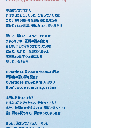
本当は分かっていた
いけないことだったって、分かっていたのに
この手をすり抜ける全部が愛に見えたの
確かめていた言葉が形になって、揺れるだけ
弾いて、描いて　きっと、それだけ
つまらないな、正解の読み合わせ
あとちょっとで分かりかけていたのに
飲んで、吐いて　全部忘れちゃえ
水をまとった本心と鏡合わせ
見つめ、会えたら
Overdose 君とふたり やるせない日々
解像度の悪い夢を見たい
Overdose 君とふたり 甘いハッタリ
Don't stop it music,darling
本当に分かっている？
いけないことだったって、分かっている？
多分、時間だけが過ぎていく問答で満ちていく
言い訳する間もなく、裸になってしまうだけ
きっと、溜まっていくんだ　ずっと