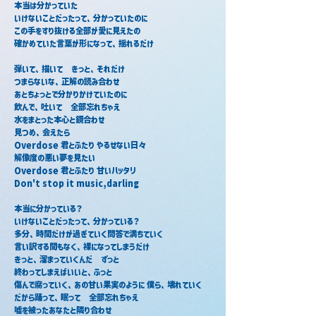
本当は分かっていた
いけないことだったって、分かっていたのに
この手をすり抜ける全部が愛に見えたの
確かめていた言葉が形になって、揺れるだけ
弾いて、描いて　きっと、それだけ
つまらないな、正解の読み合わせ
あとちょっとで分かりかけていたのに
飲んで、吐いて　全部忘れちゃえ
水をまとった本心と鏡合わせ
見つめ、会えたら
Overdose 君とふたり やるせない日々
解像度の悪い夢を見たい
Overdose 君とふたり 甘いハッタリ
Don't stop it music,darling
本当に分かっている？
いけないことだったって、分かっている？
多分、時間だけが過ぎていく問答で満ちていく
言い訳する間もなく、裸になってしまうだけ
きっと、溜まっていくんだ　ずっと
終わってしまえばいいと、ふっと
傷んで腐っていく、あの甘い果実のように 僕ら、壊れていく
だから踊って、眠って　全部忘れちゃえ
嘘を被ったあなたと隣り合わせ