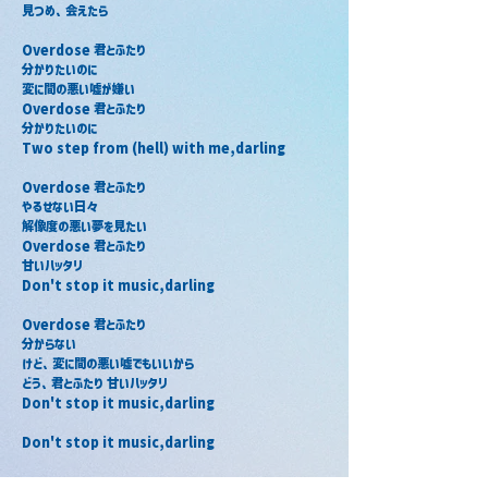
見つめ、会えたら
Overdose 君とふたり
分かりたいのに
変に間の悪い嘘が嫌い
Overdose 君とふたり
分かりたいのに
Two step from (hell) with me,darling
Overdose 君とふたり
やるせない日々
解像度の悪い夢を見たい
Overdose 君とふたり
甘いハッタリ
Don't stop it music,darling
Overdose 君とふたり
分からない
けど、変に間の悪い嘘でもいいから
どう、君とふたり 甘いハッタリ
Don't stop it music,darling
Don't stop it music,darling