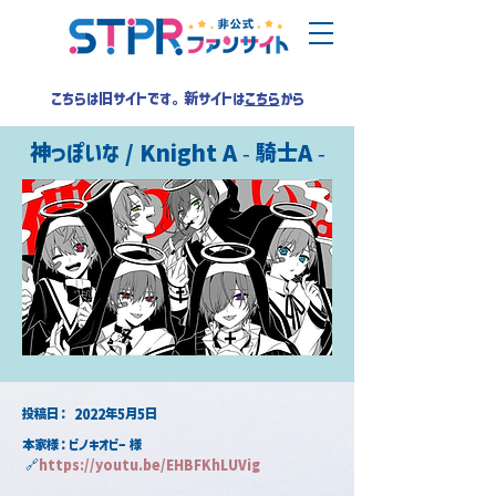
こちらは旧サイトです。新サイトは
こちら
から
神っぽいな / Knight A - 騎士A -
​投稿日：
2022年5月5日
本家様：ピノキオピー 様
 🔗
https://youtu.be/EHBFKhLUVig