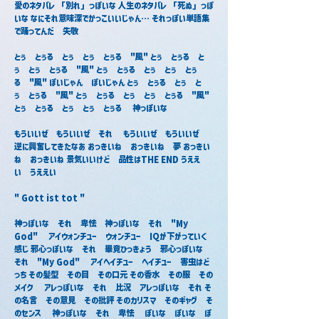
愛のネタバレ 「別れ」っぽいな 人生のネタバレ 「死ぬ」っぽ
いな なにそれ意味深でかっこいいじゃん… それっぽい単語集
で踊ってんだ　失敬
とぅ　とぅる　とぅ　とぅ　とぅる　"風" とぅ　とぅる　と
ぅ　とぅ　とぅる　"風" とぅ　とぅる　とぅ　とぅ　とぅ
る　"風" ぽいじゃん　ぽいじゃん とぅ　とぅる　とぅ　と
ぅ　とぅる　"風" とぅ　とぅる　とぅ　とぅ　とぅる　"風" 
とぅ　とぅる　とぅ　とぅ　とぅる　 神っぽいな
もういいぜ　もういいぜ　それ　 もういいぜ　もういいぜ　
逆に興奮してきたなあ おっきいね　おっきいね　夢 おっきい
ね　おっきいね 景気いいけど　品性はTHE END うええ
い　うええい
" Gott ist tot "　
神っぽいな　それ　卑怯　神っぽいな　それ　"My 
God"　 アイウォンチュー　ウォンチュー　IQが下がっていく
感じ 邪心っぽいな　それ　畢竟ひっきょう　邪心っぽいな　
それ　"My God"　 アイヘイチュー　ヘイチュー　害虫はど
っち その髪型　その目　その口元 その香水　その服　その
メイク　 アレっぽいな　それ　比況　アレっぽいな　それ そ
の名言　その意見　その批評 そのカリスマ　そのギャグ　そ
のセンス　 神っぽいな　それ　卑怯　 ぽいな　ぽいな　ぽ