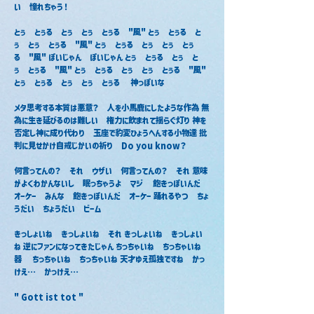
い　憧れちゃう！
とぅ　とぅる　とぅ　とぅ　とぅる　"風" とぅ　とぅる　と
ぅ　とぅ　とぅる　"風" とぅ　とぅる　とぅ　とぅ　とぅ
る　"風" ぽいじゃん　ぽいじゃん とぅ　とぅる　とぅ　と
ぅ　とぅる　"風" とぅ　とぅる　とぅ　とぅ　とぅる　"風" 
とぅ　とぅる　とぅ　とぅ　とぅる　 神っぽいな
メタ思考する本質は悪意？　人を小馬鹿にしたような作為 無
為に生き延びるのは難しい　権力に飲まれて揺らぐ灯り 神を
否定し神に成り代わり　玉座で豹変ひょうへんする小物達 批
判に見せかけ自戒じかいの祈り　Do you know？　
何言ってんの？　それ　ウザい　何言ってんの？　それ 意味
がよくわかんないし　眠っちゃうよ　マジ　 飽きっぽいんだ　
オーケー　みんな　飽きっぽいんだ　オーケー 踊れるやつ　ちょ
うだい　ちょうだい　ビーム
きっしょいね　きっしょいね　それ きっしょいね　きっしょい
ね 逆にファンになってきたじゃん ちっちゃいね　ちっちゃいね　
器　 ちっちゃいね　ちっちゃいね 天才ゆえ孤独ですね　かっ
けえ…　かっけえ…
" Gott ist tot "