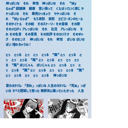
神っぽいな　それ　卑怯　神っぽいな　それ 　"My 
God" 超健康　健康　言い張って　くたばっていく感じ ヤ
ケっぽいな　それ　畢竟ひっきょう　ヤケっぽいな　そ
れ　"My God"　 もう哀愁　哀愁　エピゴーネンのヒール 
そのタイトル　その絵　そのストーリー その音楽　その歌　
そのメロディ アレっぽいな　それ　比況　アレっぽいな　そ
れ その名言　その意見　その批評 そのカリスマ　そのギャ
グ　そのセンス　 神っぽいな　それ　卑怯　 ぽいな ぽいな 
ぽい 憧れちゃうわ！
とぅ　とぅる　とぅ　とぅ　とぅる　"風" とぅ　とぅる　と
ぅ　とぅ　とぅる　"風" とぅ　とぅる　とぅ　とぅ　とぅ
る　"風" ぽいじゃん　ぽいじゃん とぅ　とぅる　とぅ　と
ぅ　とぅる　"風" とぅ　とぅる　とぅ　とぅ　とぅる　"風" 
とぅ　とぅる　とぅ　とぅ　とぅる　 神っぽいな
愛のネタバレ 「別れ」っぽいな 人生のネタバレ 「死ぬ」っぽ
いな すべて理解して患った 無邪気に踊っていたかった　人生
神っぽいな / あっと
神っぽいな / ちぐさくん
2021年12月3日
2021年11月26日