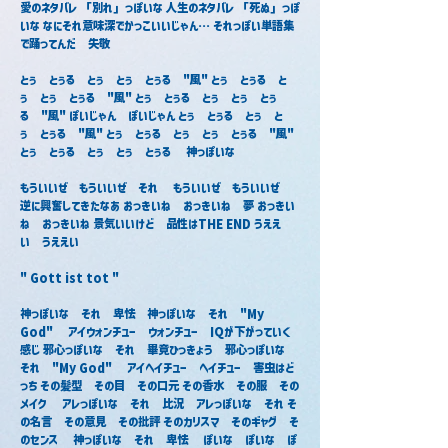
愛のネタバレ 「別れ」っぽいな 人生のネタバレ 「死ぬ」っぽ
いな なにそれ意味深でかっこいいじゃん… それっぽい単語集
で踊ってんだ　失敬
とぅ　とぅる　とぅ　とぅ　とぅる　"風" とぅ　とぅる　と
ぅ　とぅ　とぅる　"風" とぅ　とぅる　とぅ　とぅ　とぅ
る　"風" ぽいじゃん　ぽいじゃん とぅ　とぅる　とぅ　と
ぅ　とぅる　"風" とぅ　とぅる　とぅ　とぅ　とぅる　"風" 
とぅ　とぅる　とぅ　とぅ　とぅる　 神っぽいな
もういいぜ　もういいぜ　それ　 もういいぜ　もういいぜ　
逆に興奮してきたなあ おっきいね　おっきいね　夢 おっきい
ね　おっきいね 景気いいけど　品性はTHE END うええ
い　うええい
" Gott ist tot "　
神っぽいな　それ　卑怯　神っぽいな　それ　"My 
God"　 アイウォンチュー　ウォンチュー　IQが下がっていく
感じ 邪心っぽいな　それ　畢竟ひっきょう　邪心っぽいな　
それ　"My God"　 アイヘイチュー　ヘイチュー　害虫はど
っち その髪型　その目　その口元 その香水　その服　その
メイク　 アレっぽいな　それ　比況　アレっぽいな　それ そ
の名言　その意見　その批評 そのカリスマ　そのギャグ　そ
のセンス　 神っぽいな　それ　卑怯　 ぽいな　ぽいな　ぽ