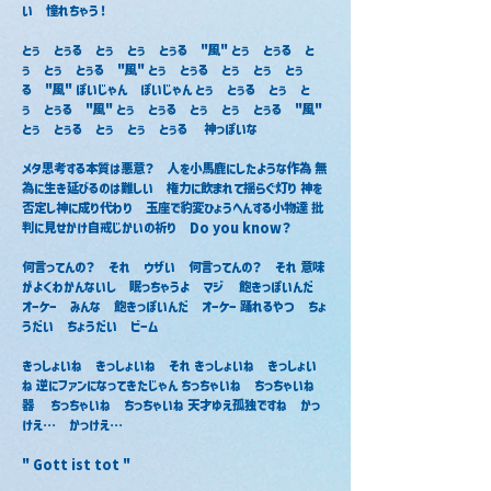
い　憧れちゃう！
とぅ　とぅる　とぅ　とぅ　とぅる　"風" とぅ　とぅる　と
ぅ　とぅ　とぅる　"風" とぅ　とぅる　とぅ　とぅ　とぅ
る　"風" ぽいじゃん　ぽいじゃん とぅ　とぅる　とぅ　と
ぅ　とぅる　"風" とぅ　とぅる　とぅ　とぅ　とぅる　"風" 
とぅ　とぅる　とぅ　とぅ　とぅる　 神っぽいな
メタ思考する本質は悪意？　人を小馬鹿にしたような作為 無
為に生き延びるのは難しい　権力に飲まれて揺らぐ灯り 神を
否定し神に成り代わり　玉座で豹変ひょうへんする小物達 批
判に見せかけ自戒じかいの祈り　Do you know？　
何言ってんの？　それ　ウザい　何言ってんの？　それ 意味
がよくわかんないし　眠っちゃうよ　マジ　 飽きっぽいんだ　
オーケー　みんな　飽きっぽいんだ　オーケー 踊れるやつ　ちょ
うだい　ちょうだい　ビーム
きっしょいね　きっしょいね　それ きっしょいね　きっしょい
ね 逆にファンになってきたじゃん ちっちゃいね　ちっちゃいね　
器　 ちっちゃいね　ちっちゃいね 天才ゆえ孤独ですね　かっ
けえ…　かっけえ…
" Gott ist tot "