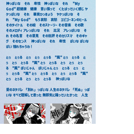
神っぽいな　それ　卑怯　神っぽいな　それ 　"My 
God" 超健康　健康　言い張って　くたばっていく感じ ヤ
ケっぽいな　それ　畢竟ひっきょう　ヤケっぽいな　そ
れ　"My God"　 もう哀愁　哀愁　エピゴーネンのヒール 
そのタイトル　その絵　そのストーリー その音楽　その歌　
そのメロディ アレっぽいな　それ　比況　アレっぽいな　そ
れ その名言　その意見　その批評 そのカリスマ　そのギャ
グ　そのセンス　 神っぽいな　それ　卑怯　 ぽいな ぽいな 
ぽい 憧れちゃうわ！
とぅ　とぅる　とぅ　とぅ　とぅる　"風" とぅ　とぅる　と
ぅ　とぅ　とぅる　"風" とぅ　とぅる　とぅ　とぅ　とぅ
る　"風" ぽいじゃん　ぽいじゃん とぅ　とぅる　とぅ　と
ぅ　とぅる　"風" とぅ　とぅる　とぅ　とぅ　とぅる　"風" 
とぅ　とぅる　とぅ　とぅ　とぅる　 神っぽいな
愛のネタバレ 「別れ」っぽいな 人生のネタバレ 「死ぬ」っぽ
いな すべて理解して患った 無邪気に踊っていたかった　人生
神っぽいな / あっと
神っぽいな / ちぐさくん
2021年12月3日
2021年11月26日