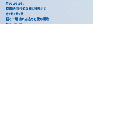
ワッハッハッハ
抱腹絶倒 惨めな輩に唾吐いて
ガッハッハッハ
軽く一蹴 哀れみ込めた愛の讃歌
ワッハッハッハ
舐めて頂戴 予定調和などつまらんさ
ガッハッハッハ
下劣上等 これが答えだ文句ある
か　　　　　　　　　　　
生か死か 伸るか反るか
打算的人生 丁半勝負
降りはせず昇り続けるただ
雨晒しだって独り泣いたって
出囃子は鳴ってんだ
爆笑 / あっと
爆笑 / まぜ太
2021年5月30日
2021年7月24日