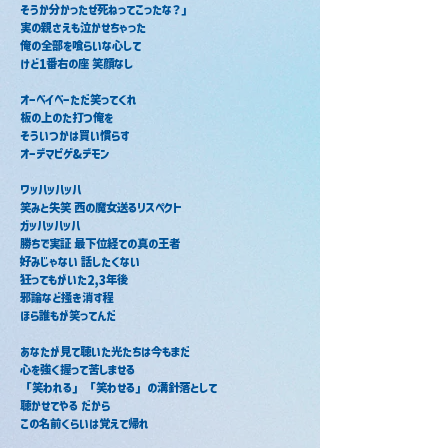
そうか分かったぜ死ねってこったな？」
実の親さえも泣かせちゃった
俺の全部を喰らいな心して
けど1番右の座 笑顔なし
オーベイベーただ笑ってくれ
板の上のた打つ俺を
そういつかは買い慣らす
オーデマピゲ&デモン
ワッハッハッハ
笑みと失笑 西の魔女送るリスペクト
ガッハッハッハ
勝ちで実証 最下位経ての真の王者
好みじゃない 話したくない
狂ってもがいた2,3年後　　
邪論など掻き消す程　　　　　　　　　　
ほら誰もが笑ってんだ
あなたが見て聴いた光たちは今もまだ
心を強く握って苦しませる
「笑われる」「笑わせる」の溝針落として
聴かせてやる だから
この名前くらいは覚えて帰れ