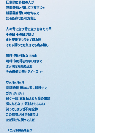
圧倒的に多数の人が
無闇矢鱈と囃し立てる世じゃ
結局誰が悪いのかなんて
知らぬ存ぜぬ味方無し
人の背に立つ背に立つあなたの目
その目 その目が嫌い
また安地でつぶやく僻み達　　　　　　　　
そりゃ勝っても負けても痛み無し
嗚呼 何も作れないまま
嗚呼 何も得られないままで
さぁ何度も繰り返せ
その価値の無いアイミスユー
ワッハッハッハ
抱腹絶倒 惨めな輩に唾吐いて
ガッハッハッハ
軽く一蹴 哀れみ込めた愛の讃歌
気にならない 気付きもしない
笑ってしまうぜ不完全体
この意味が分かるまでは
ただ静かに笑ってんだ
「これを辞めろだ？