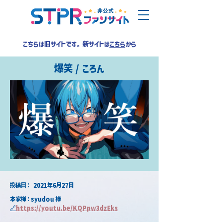
こちらは旧サイトです。新サイトは
こちら
から
爆笑 / ころん
​投稿日：
2021年6月27日
本家様：syudou 様
🔗
https://youtu.be/KQPpw3dzEks