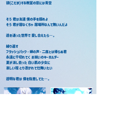
谺(こだま)する教室の窓には青空
そう 君は友達 僕の手を掴めよ
そう 君が居なくちゃ 居場所なんて無いんだよ
透き通った世界で 愛し合えたら―。
繰り返す
フラッシュバック・蝉の声・二度とは帰らぬ君
永遠に千切れてく お揃いのキーホルダー
夏が消し去った 白い肌の少女に
哀しい程 とり憑かれて仕舞いたい
透明な君は 僕を指差してた―。
少女レイ / にしき
少女レイ / ちぐさくん
2025年8月15日
2021年8月13日