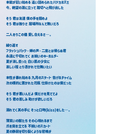
本能が狂い始める 追い詰められたハツカネズミ
今、絶望の淵に立って 踏切へと飛び出した
そう 君は友達 僕の手を掴めよ
そう 君は独りさ 居場所なんて無いだろ
二人きりこの儘 愛し合えるさ―。
繰り返す
フラッシュバック・蝉の声・二度とは帰らぬ君
永遠に千切れてく お揃いのキーホルダー
夏が消し去った 白い肌の少女に
哀しい程 とり憑かれて仕舞いたい
本性が暴れ始める 九月のスタート 告げるチャイム
次の標的に置かれた花瓶 仕掛けたのは僕だった
そう 君が悪いんだよ 僕だけを見ててよ
そう 君の苦しみ 助けが欲しいだろ
溺れてく其の手に そっと口吻(kiss)をした―。
薄笑いの獣たち その心晴れるまで
爪を突き立てる 不揃いのスカート
夏の静寂を切り裂くような悲鳴が