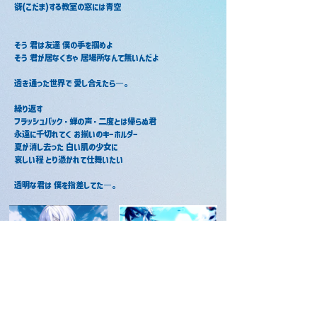
谺(こだま)する教室の窓には青空
そう 君は友達 僕の手を掴めよ
そう 君が居なくちゃ 居場所なんて無いんだよ
透き通った世界で 愛し合えたら―。
繰り返す
フラッシュバック・蝉の声・二度とは帰らぬ君
永遠に千切れてく お揃いのキーホルダー
夏が消し去った 白い肌の少女に
哀しい程 とり憑かれて仕舞いたい
透明な君は 僕を指差してた―。
少女レイ / にしき
少女レイ / ちぐさくん
2025年8月15日
2021年8月13日