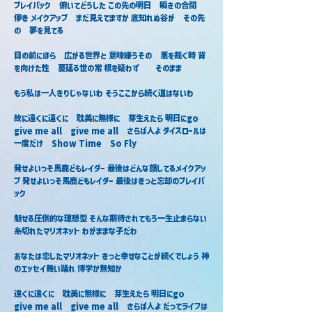
プレイバック　俯いてどうした この先の明日　瞬きの合間　
儚き メイクアップ　まだ見えてますか 底知れぬ谷が　その先
の　夢を見てる
目の前にほら　広がる世界と 意味嫌うその　悪を裁く時 背
を向けた性　蔓延る世の常 根を疑わず　　そのまま
もう私は一人きりじゃないわ そうここから続く道はないわ
故に遠くに遠くに　耽美に無様に　芽生えたら 明日にgo　
give me all　give me all　さらば人よ ダイスロールは
一度だけ　Show Time　So Fly
発せよいっそ馬鹿どもレイダー 最後はどんな顔してるメイクアッ
プ 発せよいっそ馬鹿どもレイダー 最後はきっと忘却のプレイバ
ック
魅せる圧倒的な理想型 そんな期待されてもう一生止まらない 
糸切れたマリオネット わがままな子だわ
あなたは恋したマリオネット きっと幸せなことが続くでしょう 神
のエッセイ舞い踊れ 博学か無知か
遠くに遠くに　耽美に無様に　芽生えたら 明日にgo　
give me all　give me all　さらば人よ だってライフは