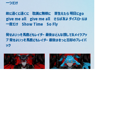
一つだけ
故に遠くに遠くに　耽美に無様に　芽生えたら 明日にgo　
give me all　give me all　さらば友よ ダイスロールは
一度だけ　Show Time　So Fly
発せよいっそ馬鹿どもレイダー 最後はどんな顔してるメイクアッ
プ 発せよいっそ馬鹿どもレイダー 最後はきっと忘却のプレイバ
ック
デーモンロード / あっと
デーモンロード / ちぐさくん
2023年7月8日
2023年7月8日
デーモンロード / まぜ太
デーモンロード / ころん
2023年7月22日
2023年7月15日