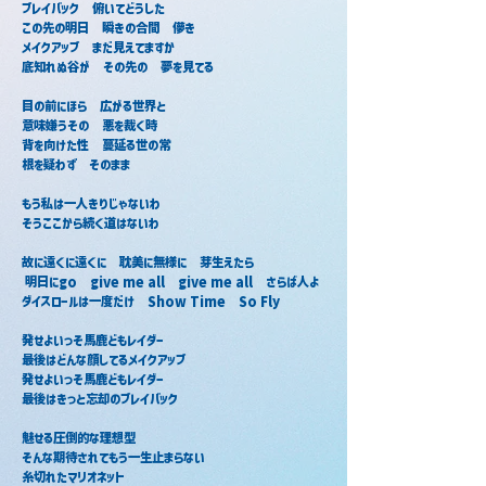
プレイバック　俯いてどうした 
この先の明日　瞬きの合間　儚き 
メイクアップ　まだ見えてますか 
底知れぬ谷が　その先の　夢を見てる
目の前にほら　広がる世界と 
意味嫌うその　悪を裁く時 
背を向けた性　蔓延る世の常 
根を疑わず　そのまま
もう私は一人きりじゃないわ 
そうここから続く道はないわ
故に遠くに遠くに　耽美に無様に　芽生えたら
 明日にgo　give me all　give me all　さらば人よ 
ダイスロールは一度だけ　Show Time　So Fly
発せよいっそ馬鹿どもレイダー 
最後はどんな顔してるメイクアップ 
発せよいっそ馬鹿どもレイダー 
最後はきっと忘却のプレイバック
魅せる圧倒的な理想型 
そんな期待されてもう一生止まらない 
糸切れたマリオネット 