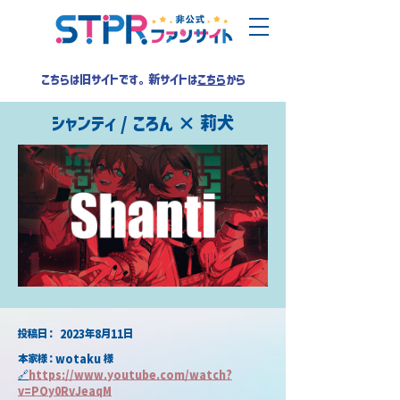
こちらは旧サイトです。新サイトは
こちら
から
シャンティ / ころん × 莉犬
​投稿日：
2023年8月11日
本家様：wotaku 様
🔗
https://www.youtube.com/watch?
v=POy0RvJeaqM