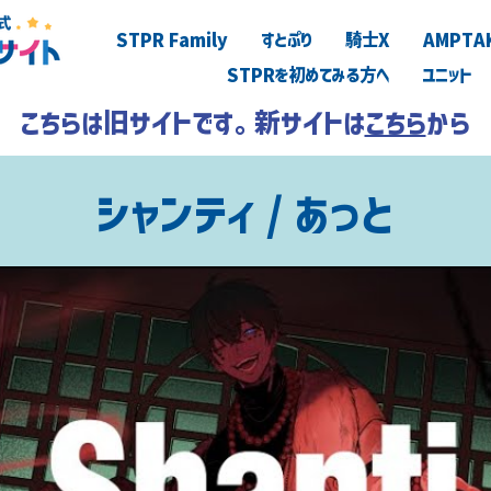
STPR Family
すとぷり
騎士X
AMPTA
STPRを初めてみる方へ
ユニット
こちらは旧サイトです。新サイトは
こちら
から
シャンティ / あっと