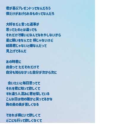
君が喜ぶプレゼントってなんだろう
僕だけがあげられるものってなんだろ
大好きだと言った返事が
思ってたのとは違っても
それだけで嫌いになんてなれやしないから
星に願いをなんてさ 柄じゃないけど
結局君じゃないと嫌なんだって
見上げてるんだ
あの時君に
出会って ただそれだけで
自分も知らなかった自分が次から次に
 会いたいと毎日思ってて
それを君に知って欲しくて
すれ違う人混みに君を探している
こんな日は他の誰かと笑ってるかな
胸の奥の奥が苦しくなる
できれば横にいて欲しくて
どこにも行って欲しくなくて
僕の事だけをずっと考えていて欲しい
やっぱりこんな事伝えたら格好悪いし