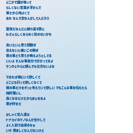
どこかで鐘が鳴って
らしくない言葉が浮かんで
寒さが心地よくて
あれ なんで恋なんかしてんだろう
聖夜だなんだと繰り返す歌と
わざとらしくきらめく街のせいかな
会いたいと思う回数が
会えないと痛いこの胸が
君の事どう思うか教えようとしてる
いいよ そんな事自分で分かってるよ
サンタとやらに頼んでも仕方ないよな
できれば横にいて欲しくて
どこにも行って欲しくなくて
僕の事だけをずっと考えていて欲しい でもこんな事を伝えたら
格好悪いし
長くなるだけだからまとめるよ
君が好きだ
はしゃぐ恋人達は
トナカイのツノなんか生やして
よく人前で出来るなぁ
いや 羨ましくなんてないけど