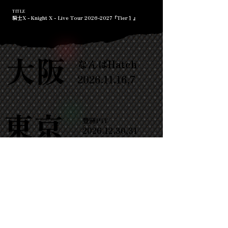
TITLE
騎士X - Knight X - Live Tour
2026-2027
『Tier１』
大阪
大阪
なんばHatch
2026.11.16
,7
東京
東京
​豊洲PIT
2026.12.30
,31
愛知
愛知
COMTEC PORTBASE
2027.1.2,3