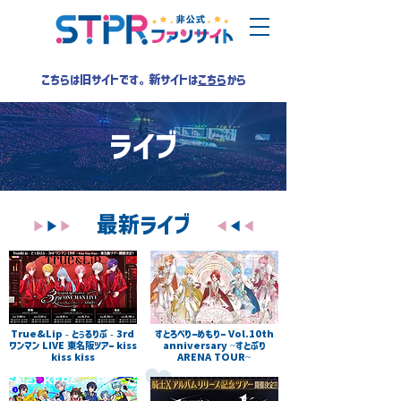
こちらは旧サイトです。新サイトは
こちら
から
ライブ
最新ライブ
▶︎
▶︎
▶︎
▶︎
▶︎
▶︎
True&Lip - とぅるりぷ - 3rd
すとろべりーめもりー Vol.10th
ワンマン LIVE 東名阪ツアー kiss
anniversary ~すとぷり
kiss kiss
ARENA TOUR~