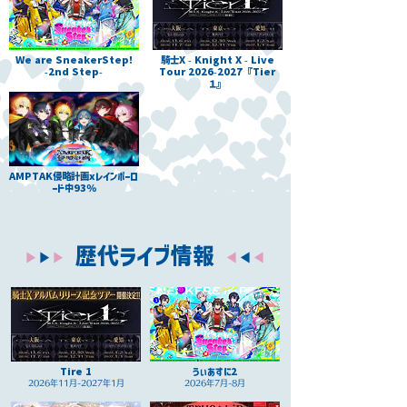
We are SneakerStep!
騎士X - Knight X - Live
-2nd Step-
Tour
2026-2027
『Tier
１』
AMPTAK侵略計画xレインボーロ
ード中93％
歴代ライブ情報
▶︎
▶︎
▶︎
▶︎
▶︎
▶︎
Tire 1
うぃあすに2
2026年11月-2027年1月
2026年7月-8月