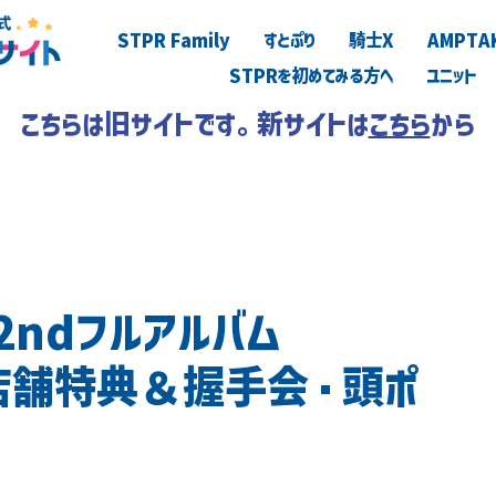
STPR Family
すとぷり
騎士X
AMPTA
STPRを初めてみる方へ
ユニット
こちらは旧サイトです。新サイトは
こちら
から
2ndフルアルバム
店舗特典＆握手会・頭ポ