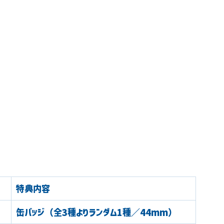
特典内容
缶バッジ（全3種よりランダム1種／44mm）