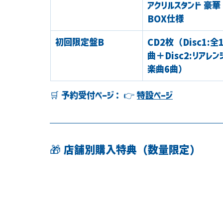
アクリルスタンド 豪華
BOX仕様
初回限定盤B
CD2枚（Disc1:全
曲＋Disc2:リアレン
楽曲6曲）
🛒 
予約受付ページ
： 👉 
特設ページ
🎁 店舗別購入特典（数量限定）