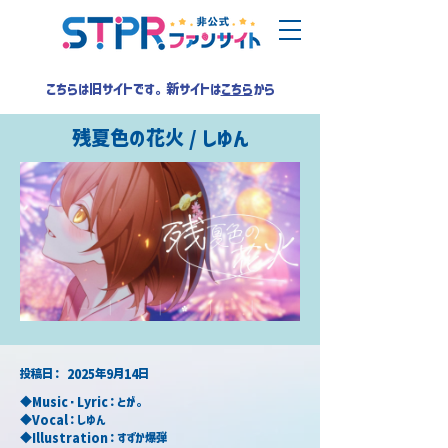
こちらは旧サイトです。新サイトは
こちら
から
残夏色の花火 / しゆん
​投稿日：
2025年9月14日
◆Music・Lyric：とが。
◆Vocal：しゆん
◆Illustration：すずか爆弾