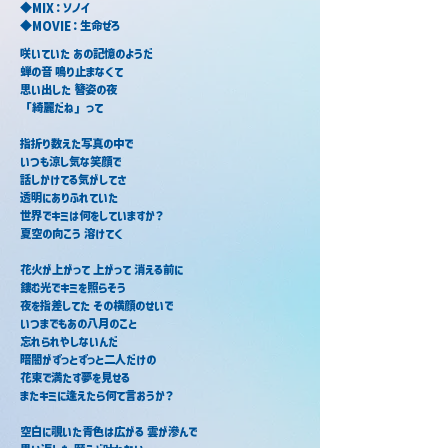
◆MIX：ソノイ
◆MOVIE：生命ぜろ
咲いていた あの記憶のようだ
蝉の音 鳴り止まなくて
思い出した 簪姿の夜
「綺麗だね」って
指折り数えた写真の中で
いつも涼し気な笑顔で
話しかけてる気がしてさ
透明にありふれていた
世界でキミは何をしていますか？
夏空の向こう 溶けてく
花火が上がって 上がって 消える前に
鏤む光でキミを照らそう
夜を指差してた その横顔のせいで
いつまでもあの八月のこと
忘れられやしないんだ
暗闇がずっとずっと二人だけの
花束で満たす夢を見せる
またキミに逢えたら何て言おうか？
空白に覗いた青色は広がる 雲が滲んで