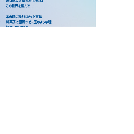
思い返した 願えど叶わない
この世界を憎んで
あの時に言えなかった言葉
綿菓子で顔隠す ビー玉のような瞳
好きしてしまうや
キミは言う「わかってる」微笑み潤んで
さよならのキスをする
花火が上がって 上がって 消える前に
零した煌めき 恋と呼ぼう
刹那に散りゆけば花弁も宙を舞って
残るはずもない八月なのに
忘れられやしないんだ
暗闇がずっとずっと二人だけの
花束で満たす夢を見せる
またキミに逢えたら またキミに逢えたなら
何て言おうか？
当サイトについて
©️2026 STPR非公式ファンサイト