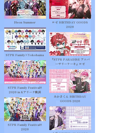
Neon Summer
ロゼ BIRTHDAY GOODS
2026
STPR Family×Yokohama
『STPR PARADISE アニバ
ーサリーケーキ』ロゼ
STPR Family Festival!!
2026 in Kアリーナ横浜
みかさくん BIRTHDAY
GOODS 2026
STPR Family Festival!!
2026