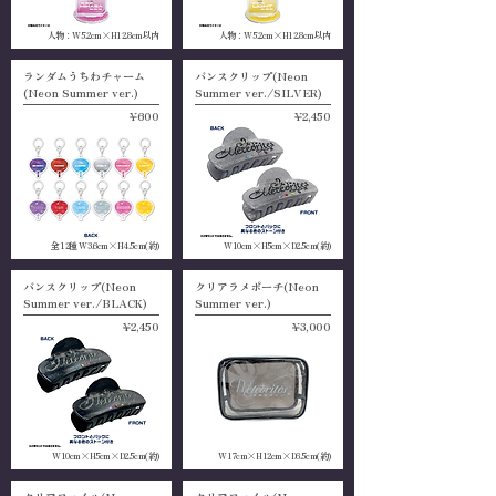
人物：W5.2cm×H12.8cm以内
人物：W5.2cm×H12.8cm以内
ランダムうちわチャーム
バンスクリップ(Neon
(Neon Summer ver.)
Summer ver./SILVER)
¥600
¥2,450
全12種 W3.6cm×H4.5cm(約)
W10cm×H5cm×D2.5cm(約)
バンスクリップ(Neon
クリアラメポーチ(Neon
Summer ver./BLACK)
Summer ver.)
¥2,450
¥3,000
W10cm×H5cm×D2.5cm(約)
W17cm×H12cm×D6.5cm(約)