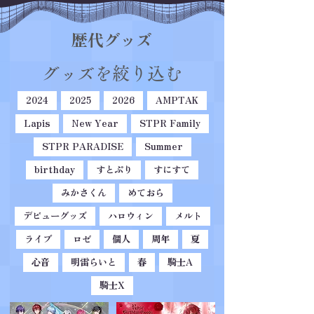
歴代グッズ
グッズを絞り込む
2024
2025
2026
AMPTAK
Lapis
New Year
STPR Family
STPR PARADISE
Summer
birthday
すとぷり
すにすて
みかさくん
めておら
デビューグッズ
ハロウィン
メルト
ライブ
ロゼ
個人
周年
夏
心音
明雷らいと
春
騎士A
騎士X