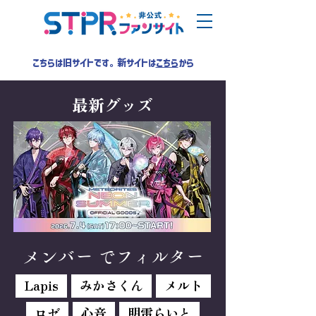
こちらは旧サイトです。新サイトは
こちら
から
最新グッズ
メンバー でフィルター
Lapis
みかさくん
メルト
ロゼ
心音
明雷らいと