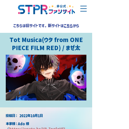
こちらは旧サイトです。新サイトは
こちら
から
Tot Musica(ウタ from ONE
PIECE FILM RED) / まぜ太
​投稿日：
2022年10月1日
本家様：Ado 様
🔗
https://youtu.be/V9_ZpqfqHFI