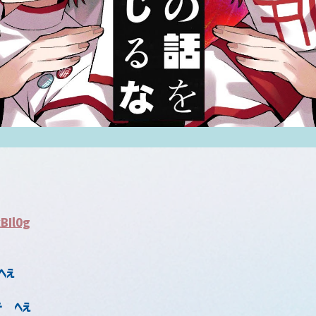
BIl0g
へえ
ド　へえ