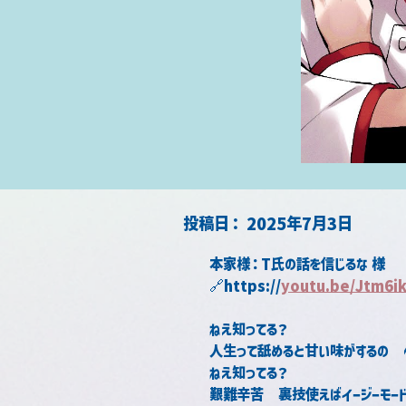
​投稿日：
2025年7月3日
本家様：T氏の話を信じるな 様
🔗https://
youtu.be/Jtm6ik
ねえ知ってる？
人生って舐めると甘い味がするの　
ねえ知ってる？
艱難辛苦　裏技使えばイージーモー