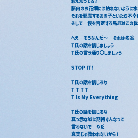
ねえ知ってる？
脳内のお花畑には枯れないように水
それを邪魔するあの子といたら不幸
そして　僕を否定する馬鹿はこの世
へえ　そうなんだ〜　それは名案
T氏の話を信じましょう
T氏の言う通り〇しましょう
STOP IT!
T氏の話を信じるな
T T T T
T Is My Everything
T氏の話を信じるな
真っ赤な嘘に期待すんなって
言わないで　やだ
真実じゃ救われないから！