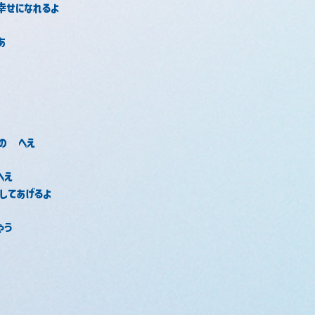
幸せになれるよ
あ
の　へえ
へえ
してあげるよ
ゃう