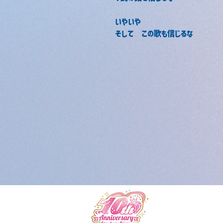
いやいや
そして　この歌も信じるな