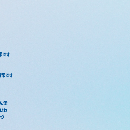
常です
異常です
かん愛
ないわ
ング