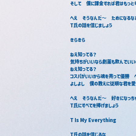
そして　僕に課金すれば君はもっと
へえ　そうなんだ〜　ためになるな
T氏の話を信じましょう
きらきら
ねえ知ってる？
気持ちがいいなら劇薬も飲んでいい
ねえ知ってる？
コスパがいいから魂を売って優勝　
よしよし　僕の教えに従順な君を愛
へえ　そうなんだ〜　好きになっち
T氏にすべてを捧げましょう
T Is My Everything
T氏の話を信じるな