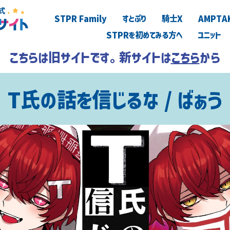
STPR Family
すとぷり
騎士X
AMPTA
STPRを初めてみる方へ
ユニット
こちらは旧サイトです。新サイトは
こちら
から
T氏の話を信じるな / ばぁう