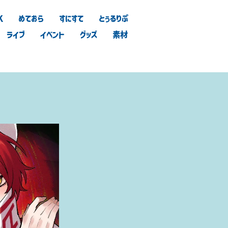
K
めておら
すにすて
とぅるりぷ
ライブ
イベント
グッズ
素材