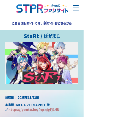
こちらは旧サイトです。新サイトは
こちら
から
StaRt / ばかまじ
​投稿日：
2025年11月3日
本家様：Mrs. GREEN APPLE 様
🔗
https://
youtu.be/RqxnjgFj1HU