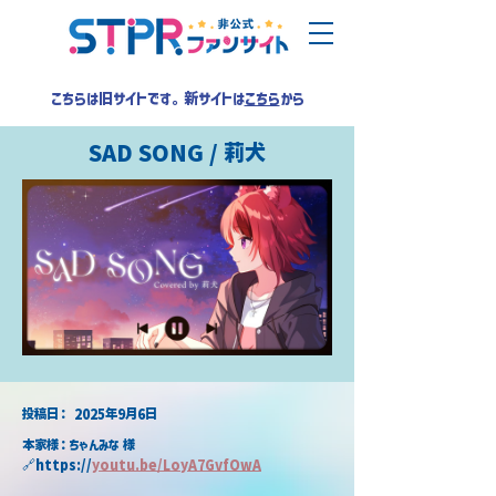
こちらは旧サイトです。新サイトは
こちら
から
SAD SONG / 莉犬
​投稿日：
2025年9月6日
本家様：ちゃんみな 様
🔗https://
youtu.be/LoyA7GvfOwA