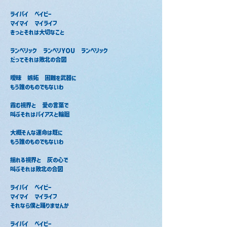
ライバイ　ベイビー
マイマイ　マイライフ
きっとそれは大切なこと
ランベリック　ランベリYOU　ランベリック
だってそれは敗北の合図
曖昧　嫉妬　困難を武器に
もう誰のものでもないわ
霞む視界と　愛の言葉で
叫ぶそれはバイアスと輪廻
大概そんな運命は既に
もう誰のものでもないわ
揺れる視界と　灰の心で
叫ぶそれは敗北の合図
ライバイ　ベイビー
マイマイ　マイライフ
それなら僕と踊りませんか
ライバイ　ベイビー