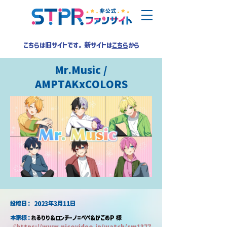
こちらは旧サイトです。新サイトは
こちら
から
Mr.Music /
AMPTAKxCOLORS
​投稿日：
2023年3月11日
本家様：
れるりり&ロンチーノ=ペペ&かごめP 様
🔗
https://www.nicovideo.jp/watch/sm1377