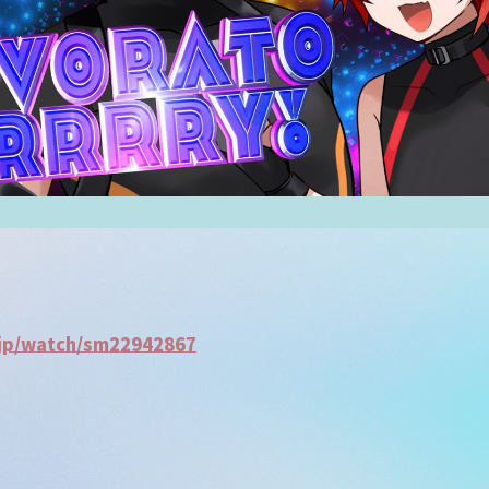
jp/watch/sm22942867